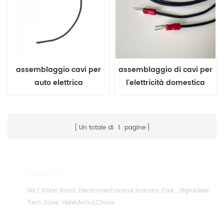
assemblaggio cavi per
assemblaggio di cavi per
auto elettrica
l'elettricità domestica
Un totale di
1
pagine
INDIRIZZO :
No.1 XiSan Road, Electromechanical Industry Park , High&New
Tech.Zone. Hefei,Anhui,China