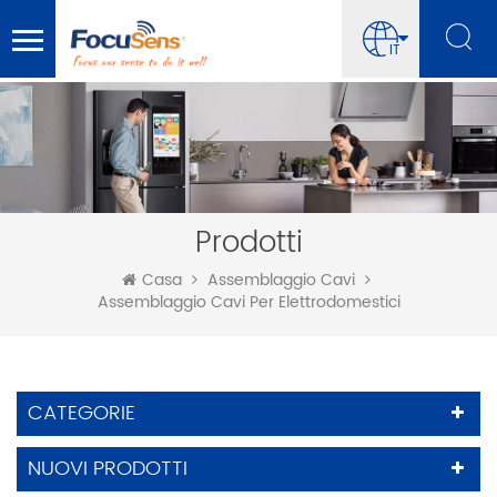
IT
Prodotti
Casa
Assemblaggio Cavi
Assemblaggio Cavi Per Elettrodomestici
CATEGORIE
NUOVI PRODOTTI