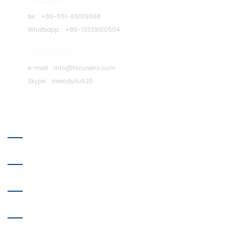
CHIAMACI :
tel :
+86-551-69109668
Whatsapp :
+86-13339100504
CONTATTACI :
e-mail :
info@focusens.com
Skype :
melodyliu520
CHI SIAMO
SEGUICI
ETICHETTE CALDE
SOTTOSCRIVI