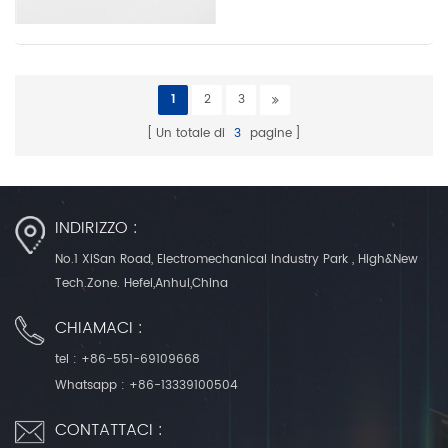
1
2
3
Un totale di
3
pagine
INDIRIZZO :
No.1 XiSan Road, Electromechanical Industry Park , High&New
Tech.Zone. Hefei,Anhui,China
CHIAMACI :
tel :
+86-551-69109668
Whatsapp :
+86-13339100504
CONTATTACI :