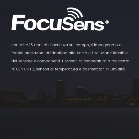
con oltre 15 anni di esperienza sul campo,ci impegniamo a
fornire prestazioni affidabili,ad alto costo e f soluzione flessibile
del sensore e componenti. r sensori di temperatura a resistenza
NTC,PTC,RTD, sensori di temperatura e trasmettitori di umidità
digitali, e sensori di commutazione magnatici sono i nostri
prodotti principali.