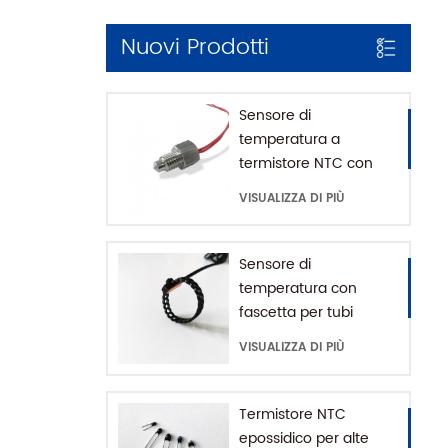
Nuovi Prodotti
Sensore di
temperatura a
termistore NTC con
montaggio filettato
VISUALIZZA DI PIÙ
per macchina da
caffè con casa SUS316
Sensore di
temperatura con
fascetta per tubi
impermeabile IP68
VISUALIZZA DI PIÙ
Termistore NTC
epossidico per alte