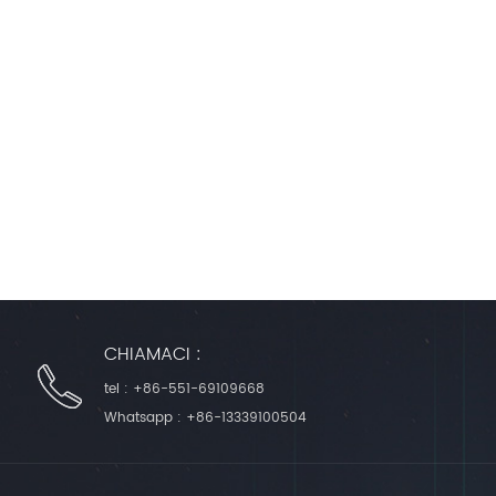
CHIAMACI :
tel :
+86-551-69109668
Whatsapp :
+86-13339100504