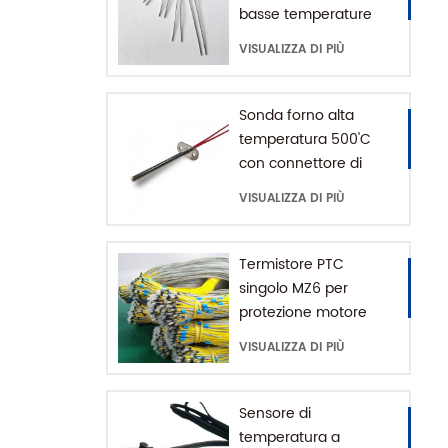
basse temperature
MF52 da -80 a 200'C
VISUALIZZA DI PIÙ
Sonda forno alta
temperatura 500'C
con connettore di
massa
VISUALIZZA DI PIÙ
Termistore PTC
singolo MZ6 per
protezione motore
con range +60-180'C
VISUALIZZA DI PIÙ
Sensore di
temperatura a