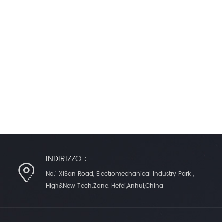
INDIRIZZO :
No.1 XiSan Road, Electromechanical Industry Park ,
High&New Tech.Zone. Hefei,Anhui,China