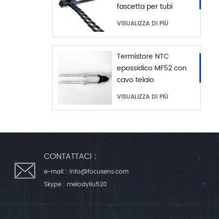
fascetta per tubi
dell'acqua serie MFE-1
VISUALIZZA DI PIÙ
con catena di
prolunga
Termistore NTC
epossidico MF52 con
cavo telaio
VISUALIZZA DI PIÙ
CONTATTACI :
e-mail :
info@focusens.com
Skype :
melodyliu520