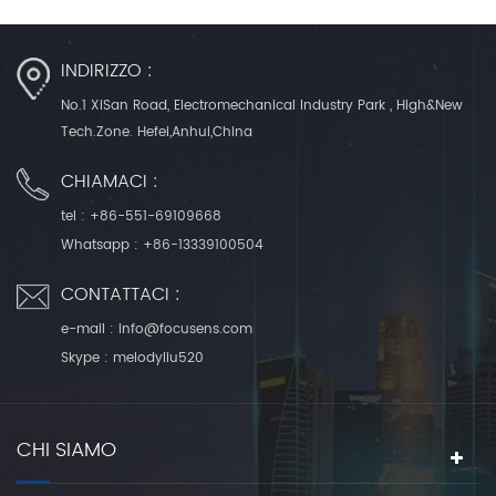
INDIRIZZO :
No.1 XiSan Road, Electromechanical Industry Park , High&New
Tech.Zone. Hefei,Anhui,China
CHIAMACI :
tel :
+86-551-69109668
Whatsapp :
+86-13339100504
CONTATTACI :
e-mail :
info@focusens.com
Skype :
melodyliu520
CHI SIAMO