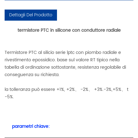
Dettagli Del Prodotto
termistore PTC in silicone con conduttore radiale
Termistore PTC al silicio serie lptc con piombo radiale e
rivestimento epossidico. base sul valore RT tipico nella
tabella di ordinazione sottostante, resistenza regolabile di
conseguenza su richiesta.
la tolleranza può essere +1%, +2%
、
-2%
、
+3%.-3%,+5%
、
t
-5%.
parametri chiave: