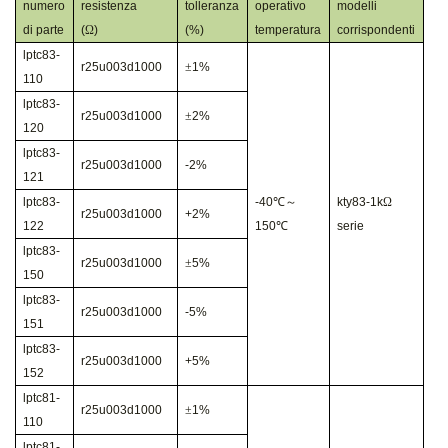
numero
resistenza
tolleranza
operativo
modelli
di parte
(
Ω
)
(%)
temperatura
corrispondenti
lptc83-
r25u003d1000
±
1%
110
lptc83-
r25u003d1000
±
2%
120
lptc83-
r25u003d1000
-2%
121
lptc83-
-40
℃～
kty83-1k
Ω
r25u003d1000
+2%
122
150
℃
serie
lptc83-
r25u003d1000
±
5%
150
lptc83-
r25u003d1000
-5%
151
lptc83-
r25u003d1000
+5%
152
lptc81-
r25u003d1000
±
1%
110
lptc81-