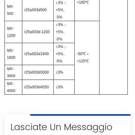
+160
℃
±
3%
；
lptc-
r25u003d500
+5%
、
500
-5%
±
3%
；
lptc-
r25u003d
1200
+5%
、
1200
-5%
±
3%
；
lptc-
r25u003d1600
+5%
、
-50
℃～
1600
-5%
+125
℃
lptc-
r25u003d3000
±
3%
3000
lptc-
r25u003d4050
±
3%
4000
Lasciate Un Messaggio