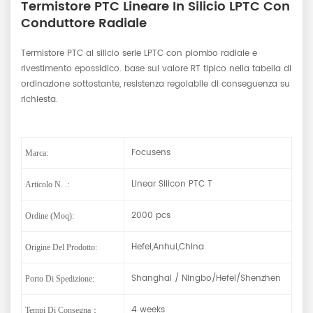
Termistore PTC Lineare In Silicio LPTC Con
Conduttore Radiale
Termistore PTC al silicio serie LPTC con piombo radiale e
rivestimento epossidico. base sul valore RT tipico nella tabella di
ordinazione sottostante, resistenza regolabile di conseguenza su
richiesta.
Focusens
Marca:
Linear Silicon PTC T
Articolo N. .:
2000 pcs
Ordine (moq):
Hefei,Anhui,China
Origine Del Prodotto:
Shanghai / Ningbo/Hefei/Shenzhen
Porto Di Spedizione:
4 weeks
Tempi Di Consegna：