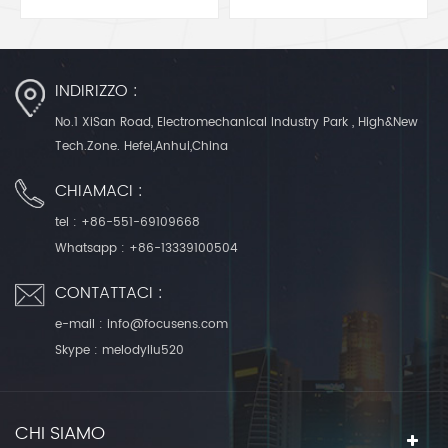
DO35
Manufacturer
INDIRIZZO :
No.1 XiSan Road, Electromechanical Industry Park , High&New
Tech.Zone. Hefei,Anhui,China
CHIAMACI :
tel :
+86-551-69109668
Whatsapp :
+86-13339100504
CONTATTACI :
e-mail :
info@focusens.com
Skype :
melodyliu520
CHI SIAMO