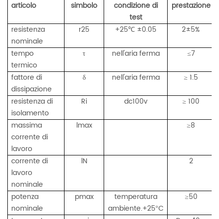
articolo
simbolo
condizione di
prestazione
test
resistenza
r25
+25
±0.05
2±5%
℃
nominale
tempo
nell'aria ferma
7
τ
≤
termico
fattore di
nell'aria ferma
1.5
δ
≥
dissipazione
resistenza di
Ri
dc100v
100
≥
isolamento
massima
lmax
8
≥
corrente di
lavoro
corrente di
lN
2
lavoro
nominale
potenza
pmax
temperatura
50
≥
nominale
ambiente.+25
C
°