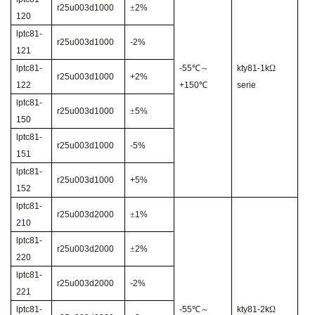
r25u003d1000
±
2%
120
lptc81-
r25u003d1000
-2%
121
lptc81-
-55
℃～
kty81-1k
Ω
r25u003d1000
+2%
122
+150
℃
serie
lptc81-
r25u003d1000
±
5%
150
lptc81-
r25u003d1000
-5%
151
lptc81-
r25u003d1000
+5%
152
lptc81-
r25u003d2000
±
1%
210
lptc81-
r25u003d2000
±
2%
220
lptc81-
r25u003d2000
-2%
221
lptc81-
-55
℃～
kty81-2k
Ω