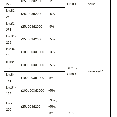
r25u003d2000
+2
222
+150
℃
serie
lptc81-
r25u003d2000
±
5%
250
lptc81-
r25u003d2000
-5%
251
lptc81-
r25u003d2000
+5%
252
lptc84-
r100u003d1000
±
3%
130
lptc84-
r100u003d1000
±
5%
150
-40
℃～
serie kty84
+180
℃
lptc84-
r100u003d1000
-5%
151
lptc84-
r100u003d1000
+5%
152
±
3%
；
lptc-
r25u003d200
+5%
、
200
-5%
-40
℃～