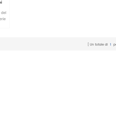
bi
 del
erie
un
con
Un totale di
1
p
a
ard
 è
tene
a
ne