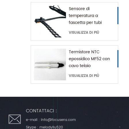
Sensore di
temperatura a
fascetta per tubi
dell'acqua serie MFE-1
VISUALIZZA DI PIÙ
con catena di
prolunga
Termistore NTC
epossidico MF52 con
cavo telaio
VISUALIZZA DI PIÙ
CONTATTACI :
e-mail :
info@focusens.com
Skype :
melodyliu520