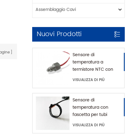
Assemblaggio Cavi
Nuovi Prodotti
agine
Sensore di
temperatura a
termistore NTC con
montaggio filettato
VISUALIZZA DI PIÙ
per macchina da
caffè con casa SUS316
Sensore di
temperatura con
fascetta per tubi
impermeabile IP68
VISUALIZZA DI PIÙ