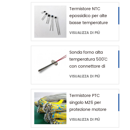
Termistore NTC
epossidico per alte
basse temperature
MF52 da -80 a 200'C
VISUALIZZA DI PIÙ
Sonda forno alta
temperatura 500'C
con connettore di
massa
VISUALIZZA DI PIÙ
Termistore PTC
singolo MZ6 per
protezione motore
con range +60-180'C
VISUALIZZA DI PIÙ