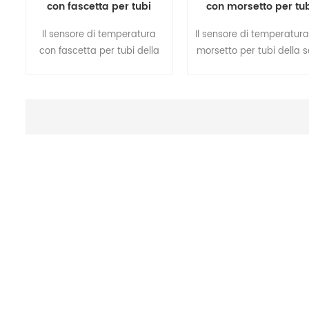
con fascetta per tubi
con morsetto per tu
impermeabile IP68
impermeabile IP68
Il sensore di temperatura
Il sensore di temperatura
con fascetta per tubi della
morsetto per tubi della s
serie MFE1D ha una sonda e
MFE1D ha una sonda e 
un corpo integrati , che è
corpo integrati, che è
sovrastampato con
sovrastampato con
materiali termoplastici con
materiali termoplastici 
buone prestazioni di
buone prestazioni di
impermeabilità . ha una
impermeabilità. Ha un
catena regolabile standard
catena regolabile stand
di 110 mm di lunghezza , è
di 110 mm di lunghezza,
possibile aggiungere catene
possibile aggiungere ca
extra per estendere la
extra per estendere l
lunghezza quando viene
lunghezza quando vie
utilizzato per tubi di
utilizzata per tubi di
diametro maggiore.
diametro maggiore.