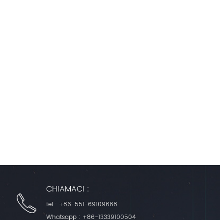
CHIAMACI :
tel :
+86-551-69109668
Whatsapp :
+86-13339100504