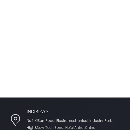
INDIRIZZO :
No.1 XiSan Road, Electromechanical Industry Park ,
High&New Tech.Zone. Hefei,Anhui,China