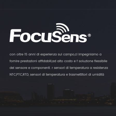
con oltre 15 anni di esperienza sul campo,ci impegniamo a
fornire prestazioni affidabili,ad alto costo e f soluzione flessibile
del sensore e componenti. r sensori di temperatura a resistenza
NTC,PTC,RTD, sensori di temperatura e trasmettitori di umidità
digitali, e sensori di commutazione magnatici sono i nostri
prodotti principali.